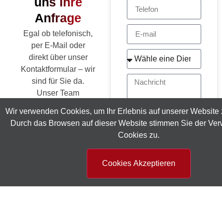
uns Ihre
Anfrage
Egal ob telefonisch,
per E-Mail oder
direkt über unser
Kontaktformular – wir
sind für Sie da.
Unser Team
beantwortet Ihre
Wir verwenden Cookies, um Ihr Erlebnis auf unserer Website 
Fragen, berät Sie
Durch das Browsen auf dieser Website stimmen Sie der Ve
individuell und
Cookies zu.
erstellt Ihnen zeitnah
ein passendes
Cookies Akzeptieren
Angebot.
Ich bestätige hiermit,
dass ich die
Datenschutzbestimmunge
akzeptiere und mit der
Adresse