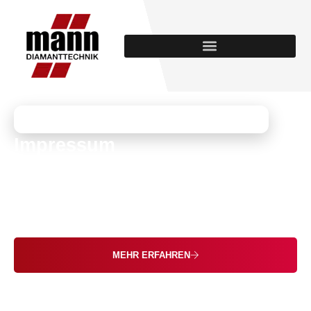
MANN DIAMANTTECHNIK
Impressum
Seit 1994 Ihr Fachbetrieb für Betonbohren,
Betonsägen, Seilsägetechnik und
Balkondemontage – in NRW und darüber hinaus.
MEHR ERFAHREN