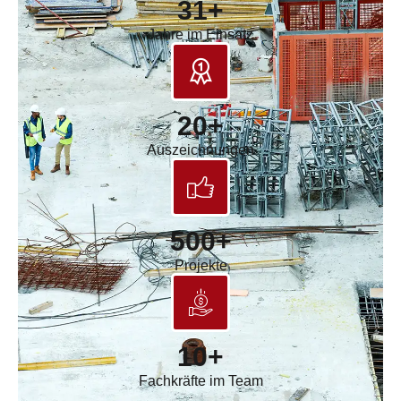
31+
Jahre im Einsatz
20+
Auszeichnungen
500+
Projekte
10+
Fachkräfte im Team