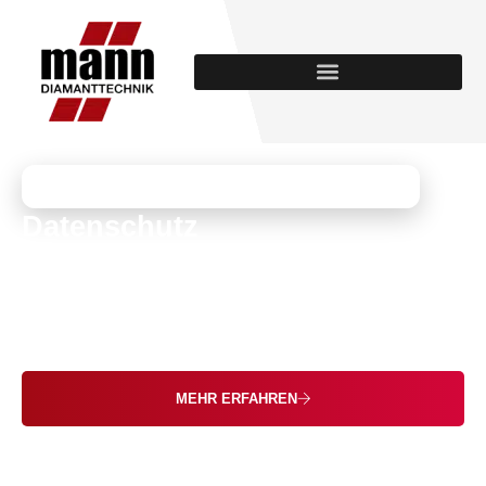
MANN DIAMANTTECHNIK
Datenschutz
Seit 1994 Ihr Fachbetrieb für Betonbohren,
Betonsägen, Seilsägetechnik und
Balkondemontage – in NRW und darüber hinaus.
MEHR ERFAHREN