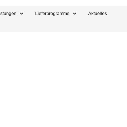
istungen
Lieferprogramme
Aktuelles
Di
in 
ohren &
Bo
Bo
ingerecht,
Bo
lässig.
nsägen, Seilsägetechnik und