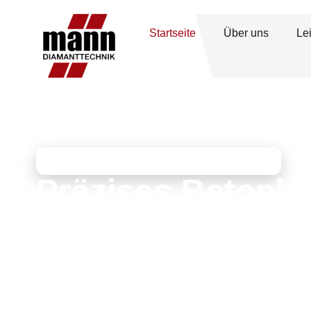
Startseite
Über uns
Le
MANN DIAMANTTECHNIK
Präzises Betonb
Betonsägen, term
sauber und zuver
Seit 1994 Ihr Fachbetrieb für Betonbohren, Beto