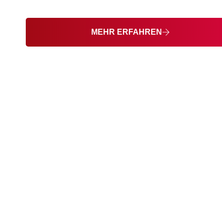
Balkondemontage – in NRW und darüber hinaus.
MEHR ERFAHREN